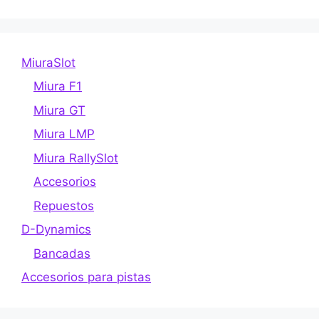
múltiples
Las
variantes.
opciones
Las
se
MiuraSlot
opciones
pueden
se
Miura F1
elegir
pueden
en
Miura GT
elegir
la
Miura LMP
en
página
la
Miura RallySlot
de
página
producto
Accesorios
de
Repuestos
producto
D-Dynamics
Bancadas
Accesorios para pistas