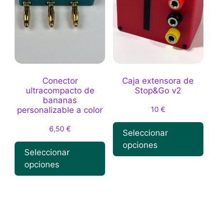
Conector
Caja extensora de
ultracompacto de
Stop&Go v2
bananas
10
€
personalizable a color
6,50
€
Seleccionar
opciones
Seleccionar
opciones
Este
producto
Este
tiene
producto
múltiples
tiene
variantes.