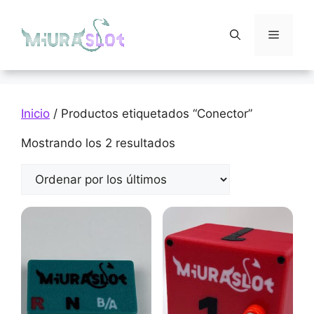
Saltar
al
Menú
contenido
Inicio
/ Productos etiquetados “Conector”
Ordenado
Mostrando los 2 resultados
por
los
últimos