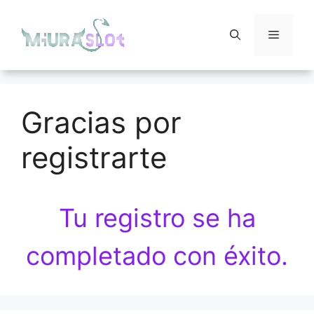
Saltar
al
Menú
contenido
Gracias por
registrarte
Tu registro se ha
completado con éxito.