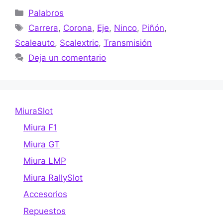
Categorías
Palabros
Etiquetas
Carrera
,
Corona
,
Eje
,
Ninco
,
Piñón
,
Scaleauto
,
Scalextric
,
Transmisión
Deja un comentario
MiuraSlot
Miura F1
Miura GT
Miura LMP
Miura RallySlot
Accesorios
Repuestos