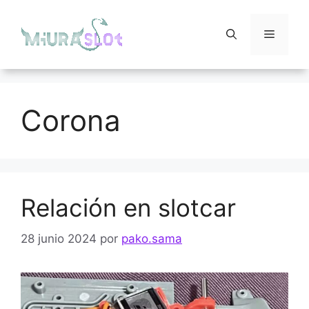
Saltar
al
Menú
contenido
Corona
Relación en slotcar
28 junio 2024
por
pako.sama