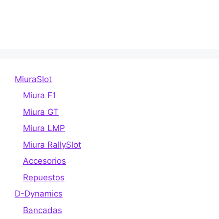
Este
producto
producto
tiene
tiene
múltiples
múltiples
variantes.
variantes.
Las
Las
opciones
MiuraSlot
opciones
se
se
pueden
Miura F1
pueden
elegir
Miura GT
elegir
en
Miura LMP
en
la
la
página
Miura RallySlot
página
de
Accesorios
de
producto
Repuestos
producto
D-Dynamics
Bancadas