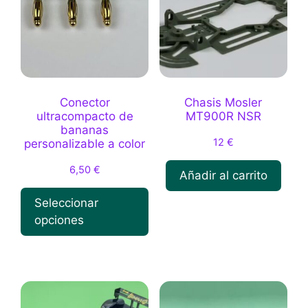
Conector
Chasis Mosler
ultracompacto de
MT900R NSR
bananas
12
€
personalizable a color
6,50
€
Añadir al carrito
Seleccionar
opciones
Este
producto
tiene
múltiples