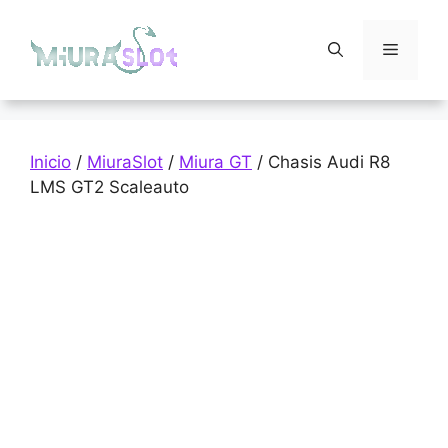
Saltar
al
Menú
contenido
Inicio
/
MiuraSlot
/
Miura GT
/ Chasis Audi R8
LMS GT2 Scaleauto