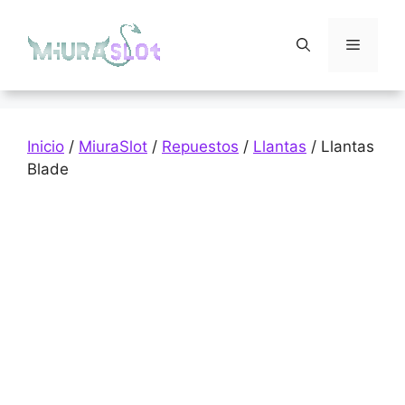
Saltar
al
Menú
contenido
Inicio
/
MiuraSlot
/
Repuestos
/
Llantas
/ Llantas
Blade