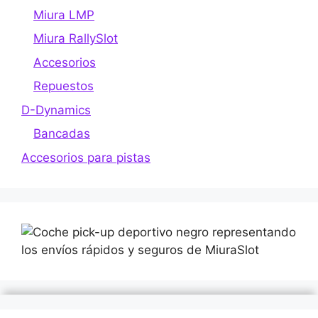
la
Miura LMP
en
página
la
Miura RallySlot
de
página
producto
Accesorios
de
Repuestos
producto
D-Dynamics
Bancadas
Accesorios para pistas