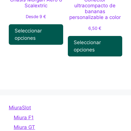
Scalextric
ultracompacto de
bananas
Desde
9
€
personalizable a color
6,50
€
Seleccionar
opciones
Seleccionar
opciones
Este
producto
Este
tiene
producto
múltiples
tiene
variantes.
múltiples
Las
variantes.
opciones
Las
se
MiuraSlot
opciones
pueden
se
Miura F1
elegir
pueden
en
Miura GT
elegir