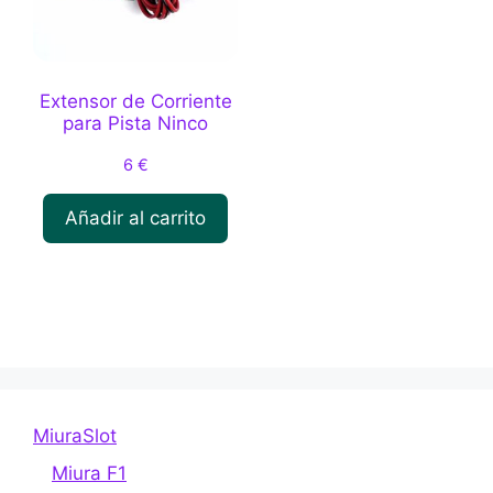
la
página
de
producto
Extensor de Corriente
para Pista Ninco
6
€
Añadir al carrito
MiuraSlot
Miura F1