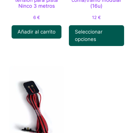
tensión para pista
coma/tramo modular
Ninco 3 metros
(16u)
6
€
12
€
Añadir al carrito
Seleccionar
opciones
Este
producto
tiene
múltiples
variantes.
Las
opciones
se
pueden
elegir
en