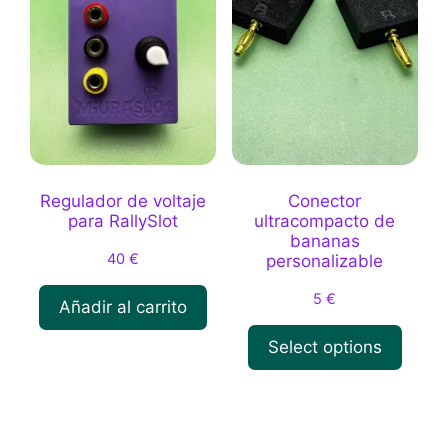
pueden
se
elegir
pueden
en
elegir
la
en
página
la
de
página
producto
de
producto
Regulador de voltaje
Conector
para RallySlot
ultracompacto de
bananas
40
€
personalizable
5
€
Añadir al carrito
Select options