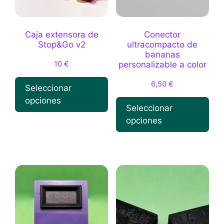
Caja extensora de
Conector
Stop&Go v2
ultracompacto de
bananas
10
€
personalizable a color
6,50
€
Seleccionar
opciones
Seleccionar
opciones
Este
producto
Este
tiene
producto
múltiples
tiene
variantes.
múltiples
Las
variantes.
opciones
Las
se
opciones