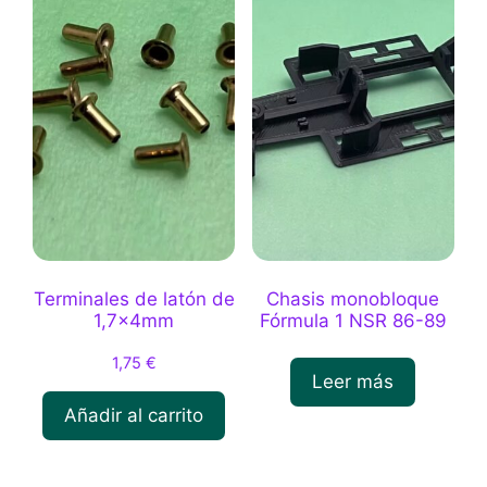
variantes.
Las
opciones
se
pueden
elegir
en
la
página
de
producto
Terminales de latón de
Chasis monobloque
1,7x4mm
Fórmula 1 NSR 86-89
1,75
€
Leer más
Añadir al carrito