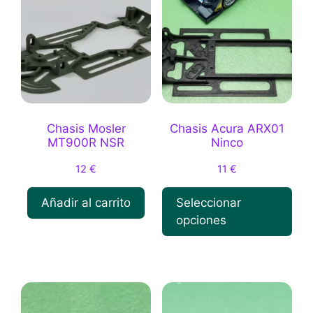
Chasis Mosler
Chasis Acura ARX01
MT900R NSR
Ninco
12
€
11
€
Añadir al carrito
Seleccionar
opciones
Este
producto
tiene
múltiples