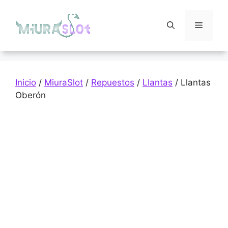
Saltar
al
Menú
contenido
Inicio
/
MiuraSlot
/
Repuestos
/
Llantas
/ Llantas
Oberón